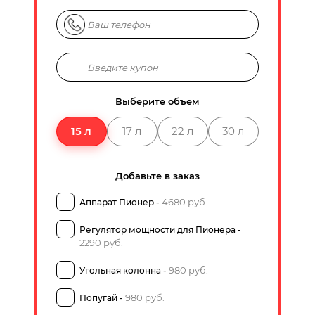
Выберите объем
15 л
17 л
22 л
30 л
Добавьте в заказ
4680 руб.
Аппарат Пионер -
Регулятор мощности для Пионера -
2290 руб.
980 руб.
Угольная колонна -
980 руб.
Попугай -