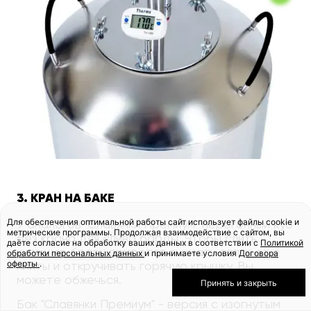
3. КРАН НА БАКЕ
Для обеспечения оптимальной работы сайт использует файлы cookie и
У аналогов "Славянки Премиум" перегонный куб
метрические программы. Продолжая взаимодействие с сайтом, вы
без крана для слива барды. Чтобы слить
даёте согласие на обработку ваших данных в соответствии с
Политикой
кипящую брагу, придется снимать аппарат с
обработки персональных данных
и принимаете условия
Договора
оферты
.
плиты и откручивать горячую крышку. Вы
можете обжечься.
Принять и закрыть
Бак "Славянки Премиум" - версия с изогнутым